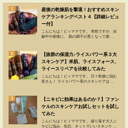
1
産後の乾燥肌を撃退！おすすめスキン
ケアランキングベスト４【詳細レビュ
ー付】
こんにちは！ピィママです。 突然ですが、妊
娠中や産後に、 肌の調子が悪くなって困 ...
2
【抜群の保湿力♪ライスパワー系３大
スキンケア】米肌、ライスフォース、
ライースリペアを比較してみた
こんにちは！ピィママです。 日々乾燥に悩む
皆さん！ ライスパワー系のスキンケアは ...
3
【ニキビに効果はあるのか？】ファン
ケルのスキンケアお試しセットを試し
てみた
こんにちは！ピィママです。 繰り返す大人ニ
キビに悩み、先日、ネットでいいスキンケ ...