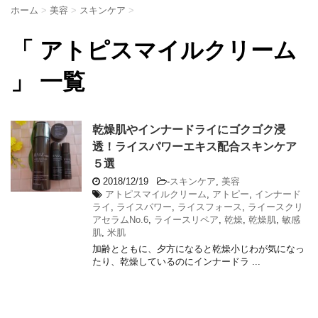
ホーム
>
美容
>
スキンケア
>
「 アトピスマイルクリーム
」 一覧
乾燥肌やインナードライにゴクゴク浸
透！ライスパワーエキス配合スキンケア
５選
2018/12/19
-
スキンケア
,
美容
アトピスマイルクリーム
,
アトピー
,
インナード
ライ
,
ライスパワー
,
ライスフォース
,
ライースクリ
アセラムNo.6
,
ライースリペア
,
乾燥
,
乾燥肌
,
敏感
肌
,
米肌
加齢とともに、夕方になると乾燥小じわが気になっ
たり、乾燥しているのにインナードラ ...