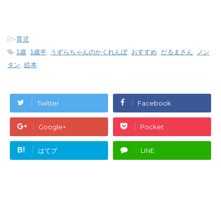
-
育児
-
1歳
,
1歳半
,
うずらちゃんのかくれんぼ
,
おすすめ
,
だるまさん
,
ノン
タン
,
絵本
Twitter
Facebook
Google+
Pocket
B!
はてブ
LINE