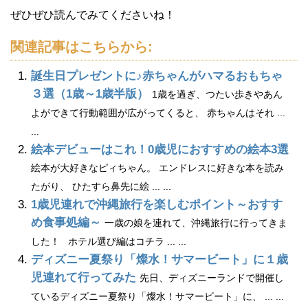
ぜひぜひ読んでみてくださいね！
関連記事はこちらから:
誕生日プレゼントに♪赤ちゃんがハマるおもちゃ
３選（1歳～1歳半版）
1歳を過ぎ、つたい歩きやあん
よができて行動範囲が広がってくると、 赤ちゃんはそれ ...
...
絵本デビューはこれ！0歳児におすすめの絵本3選
絵本が大好きなピィちゃん。 エンドレスに好きな本を読み
たがり、 ひたすら鼻先に絵 ... ...
1歳児連れで沖縄旅行を楽しむポイント～おすす
め食事処編～
一歳の娘を連れて、沖縄旅行に行ってきま
した！ ホテル選び編はコチラ ... ...
ディズニー夏祭り「燦水！サマービート」に１歳
児連れて行ってみた
先日、ディズニーランドで開催し
ているディズニー夏祭り「燦水！サマービート」に、 ... ...