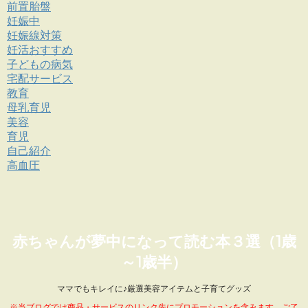
前置胎盤
妊娠中
妊娠線対策
妊活おすすめ
子どもの病気
宅配サービス
教育
母乳育児
美容
育児
自己紹介
高血圧
赤ちゃんが夢中になって読む本３選（1歳
～1歳半）
ママでもキレイに♪厳選美容アイテムと子育てグッズ
※当ブログでは商品・サービスのリンク先にプロモーションを含みます。ご了