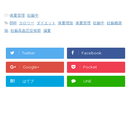
-
体重管理
,
妊娠中
-
BMI
,
カロリー
,
ダイエット
,
体重増加
,
体重管理
,
妊娠中
,
妊娠糖尿
病
,
妊娠高血圧症候群
,
減量
Twitter
Facebook
Google+
Pocket
B!
はてブ
LINE