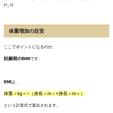
(>_<)
体重増加の目安
ここでポイントになるのが、
妊娠前のBMI
です。
BMI
は、
体重＜kg＞÷（身長＜m＞×身長＜m＞）
という計算式で算出されます。