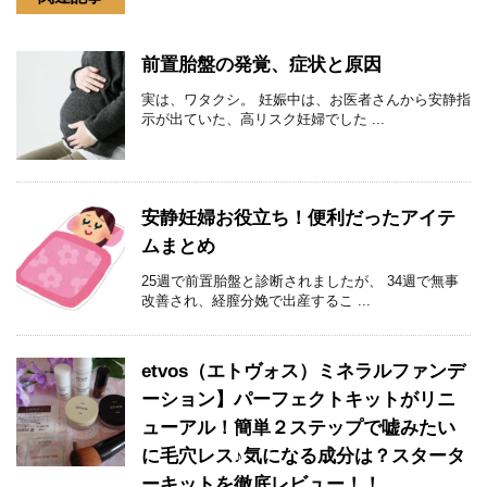
前置胎盤の発覚、症状と原因
実は、ワタクシ。 妊娠中は、お医者さんから安静指
示が出ていた、高リスク妊婦でした ...
安静妊婦お役立ち！便利だったアイテ
ムまとめ
25週で前置胎盤と診断されましたが、 34週で無事
改善され、経膣分娩で出産するこ ...
etvos（エトヴォス）ミネラルファンデ
ーション】パーフェクトキットがリニ
ューアル！簡単２ステップで嘘みたい
に毛穴レス♪気になる成分は？スタータ
ーキットを徹底レビュー！！