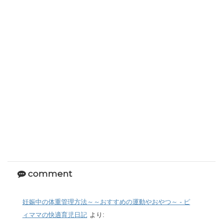
comment
妊娠中の体重管理方法～～おすすめの運動やおやつ～ - ピ
ィママの快適育児日記
より: