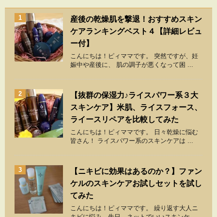
1
産後の乾燥肌を撃退！おすすめスキン
ケアランキングベスト４【詳細レビュ
ー付】
こんにちは！ピィママです。 突然ですが、妊
娠中や産後に、 肌の調子が悪くなって困 ...
2
【抜群の保湿力♪ライスパワー系３大
スキンケア】米肌、ライスフォース、
ライースリペアを比較してみた
こんにちは！ピィママです。 日々乾燥に悩む
皆さん！ ライスパワー系のスキンケアは ...
3
【ニキビに効果はあるのか？】ファン
ケルのスキンケアお試しセットを試し
てみた
こんにちは！ピィママです。 繰り返す大人ニ
キビに悩み、先日、ネットでいいスキンケ ...