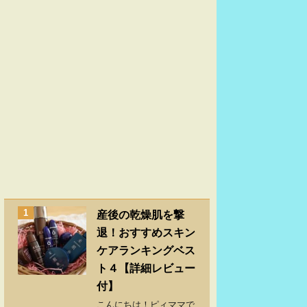
1
産後の乾燥肌を撃
退！おすすめスキン
ケアランキングベス
ト４【詳細レビュー
付】
こんにちは！ピィママで