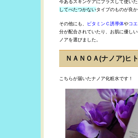
今あるスキンケアにプラスして使いた
してべたつかない
タイプのものが良か
その他にも、
ビタミンＣ誘導体
や
コエ
分が配合されていたり、お肌に優しい
ノアを選びました。
ＮＡＮＯＡ(ナノア)ヒ
こちらが届いたナノア化粧水です！