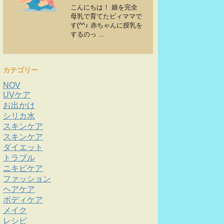
こんにちは！ 娘を完全
母乳で育てたピィママで
す(^^♪ 赤ちゃんに授乳を
するのっ ...
カテゴリー
NOV
UVケア
お出かけ
シリカ水
スキンケア
スキンケア
ダイエット
トラブル
ニキビケア
ファッション
ヘアケア
ボディケア
メイク
レシピ