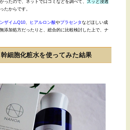
かったので、ネットで口コミなどを調べて、
スッと浸透
ったからです。
ンザイムQ10
、
ヒアルロン酸
や
プラセンタ
などほしい成
無添加処方だったりと、総合的に比較検討した上で、ナ
ト幹細胞化粧水を使ってみた結果