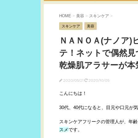
HOME
>
美容
>
スキンケア
>
スキンケア
美容
ＮＡＮＯＡ(ナノア
テ！ネットで偶然見
乾燥肌アラサーが本
2020/05/21
2020/10/05
こんにちは！
30代、40代になると、目元や口元が
スキンケアフリークの管理人が、年齢
スメ
です。