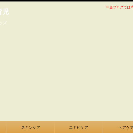
※当ブログでは
育児
ッズ
スキンケア
ニキビケア
ヘアケ