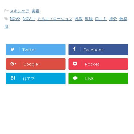
-
スキンケア
,
美容
-
NOV3
,
NOVⅢ
,
ミルキィローション
,
乳液
,
乾燥
,
口コミ
,
成分
,
敏感
肌
Twitter
Facebook
Google+
Pocket
B!
はてブ
LINE