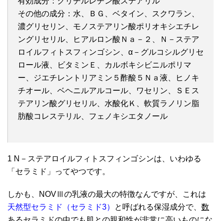
有効成分：グリチルレチン酸ステアリル
その他の成分：水、ＢＧ、ベタイン、スクワラン、
濃グリセリン、モノステアリン酸ポリオキシエチレ
ングリセリル、ヒアルロン酸Ｎａ－２、Ｎ－ステア
ロイルフィトスフィンゴシン、α－グルコシルグリセ
ロール液、ビタミンＥ、カルボキシビニルポリマ
ー、ジエチレントリアミン５酢酸５Ｎａ液、ヒノキ
チオール、ベヘニルアルコール、ワセリン、ＳＥス
テアリン酸グリセリル、水酸化Ｋ、軟質ラノリン脂
肪酸コレステリル、フェノキシエタノール
1 N－ステアロイルフィトスフィンゴシンは、いわゆる
「セラミド」ってやつです。
しかも、NOVⅢの乳液の最大の特徴なんですが、これは
天然型セラミド（セラミド3）
と呼ばれる保湿成分で、
数
あるセラミドの中でも肌との親和性が非常に高いも
のにな