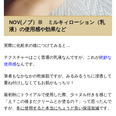
NOV(ノブ）Ⅲ ミルキィローション（乳
液）の使用感や効果など
実際に化粧水の後につけてみると…
テクスチャーはごく普通の乳液なんですが、これが
絶妙な
使用感
なんです。
筆者もなかなかの乾燥肌ですが、みるみるうちに浸透して
重ね付けしなくてもお肌がもっちり！
最初秋にトライアルで使用した際、少々ヌル付きを感じて
「え？この後まだクリームとか塗るの？」って思ったんで
すが、
冬に使用すると本当にちょうど良い保湿加減
です。