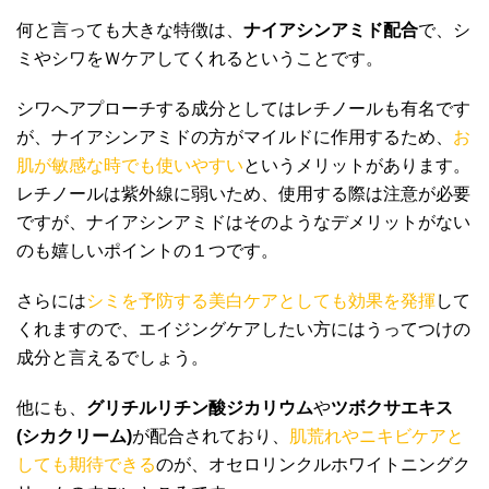
何と言っても大きな特徴は、
ナイアシンアミド配合
で、シ
ミやシワをＷケアしてくれるということです。
シワへアプローチする成分としてはレチノールも有名です
が、ナイアシンアミドの方がマイルドに作用するため、
お
肌が敏感な時でも使いやすい
というメリットがあります。
レチノールは紫外線に弱いため、使用する際は注意が必要
ですが、ナイアシンアミドはそのようなデメリットがない
のも嬉しいポイントの１つです。
さらには
シミを予防する美白ケアとしても効果を発揮
して
くれますので、エイジングケアしたい方にはうってつけの
成分と言えるでしょう。
他にも、
グリチルリチン酸ジカリウム
や
ツボクサエキス
(シカクリーム)
が配合されており、
肌荒れやニキビケアと
しても期待できる
のが、オセロリンクルホワイトニングク