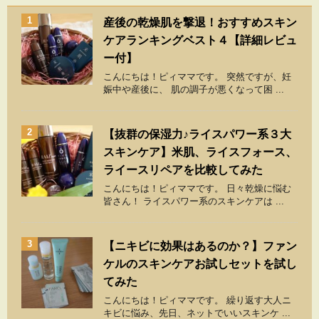
1
産後の乾燥肌を撃退！おすすめスキン
ケアランキングベスト４【詳細レビュ
ー付】
こんにちは！ピィママです。 突然ですが、妊
娠中や産後に、 肌の調子が悪くなって困 ...
2
【抜群の保湿力♪ライスパワー系３大
スキンケア】米肌、ライスフォース、
ライースリペアを比較してみた
こんにちは！ピィママです。 日々乾燥に悩む
皆さん！ ライスパワー系のスキンケアは ...
3
【ニキビに効果はあるのか？】ファン
ケルのスキンケアお試しセットを試し
てみた
こんにちは！ピィママです。 繰り返す大人ニ
キビに悩み、先日、ネットでいいスキンケ ...